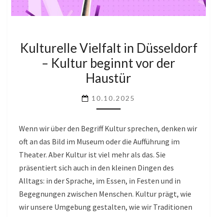
KULTURELLE
Kulturelle Vielfalt in Düsseldorf
VIELFALT
– Kultur beginnt vor der
IN
Haustür
DÜSSELDORF
–
10.10.2025
KULTUR
BEGINNT
Wenn wir über den Begriff Kultur sprechen, denken wir
VOR
oft an das Bild im Museum oder die Aufführung im
DER
Theater. Aber Kultur ist viel mehr als das. Sie
HAUSTÜR
präsentiert sich auch in den kleinen Dingen des
Alltags: in der Sprache, im Essen, in Festen und in
Begegnungen zwischen Menschen. Kultur prägt, wie
wir unsere Umgebung gestalten, wie wir Traditionen